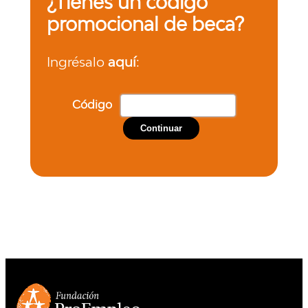
¿Tienes un código
promocional de beca?
Ingrésalo
aquí
:
Código