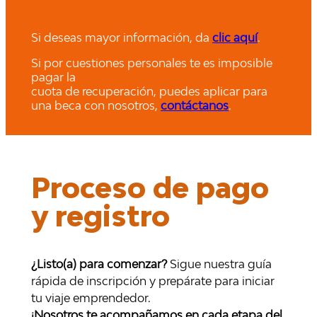
Si deseas mayor información, da
clic aquí
.
Si por cuestiones personales te es imposible
pagar la
cuota de recuperación, puedes aplicar para
una beca con nosotros,
contáctanos
.
Proceso de pago
y registro
¿Listo(a) para comenzar?
Sigue nuestra guía
rápida de inscripción y prepárate para iniciar
tu viaje emprendedor.
¡Nosotros te acompañamos en cada etapa del