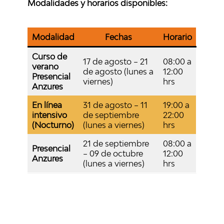
Modalidades y horarios disponibles:
Modalidad
Fechas
Horario
Curso de
17 de agosto – 21
08:00 a
verano
de agosto (lunes a
12:00
Presencial
viernes)
hrs
Anzures
En línea
31 de agosto – 11
19:00 a
intensivo
de septiembre
22:00
(Nocturno)
(lunes a viernes)
hrs
21 de septiembre
08:00 a
Presencial
– 09 de octubre
12:00
Anzures
(lunes a viernes)
hrs